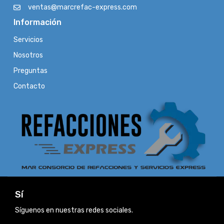
ventas@marcrefac-express.com
Información
Servicios
Nosotros
Preguntas
Contacto
Sí
Síguenos en nuestras redes sociales.