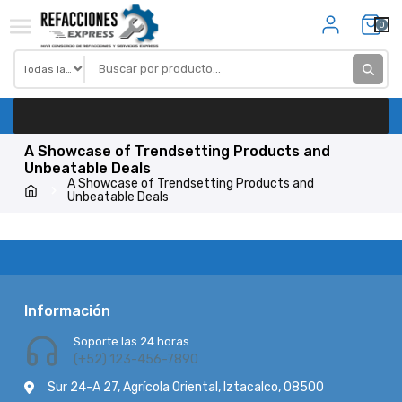
Skip
0
to
content
A Showcase of Trendsetting Products and
Unbeatable Deals
A Showcase of Trendsetting Products and
Unbeatable Deals
Información
Soporte las 24 horas
(+52) 123-456-7890
Sur 24-A 27, Agrícola Oriental, Iztacalco, 08500